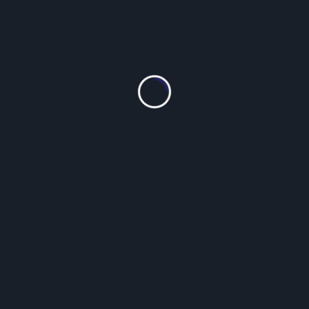
COUPOLE HENRI IV
OÙ NOUS TROUVER
Sous
la coupole du Lycée Henri IV
23 Rue Clovis
75005 Paris
PARCOURS DE RECONNAISSANCE ECC
Expression
Créativité
Coopération